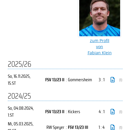
zum Profil
von
Fabian Klein
2025/26
So, 16.11.2025
,
FSV 13/23 II
:
Gommersheim
3 : 1
(1)
15.ST
2024/25
So, 04.08.2024
,
FSV 13/23 II
:
Kickers
4 : 1
(1)
1.ST
Mi, 05.03.2025
,
RW Speyer
:
FSV 13/23 III
1 : 4
(1)