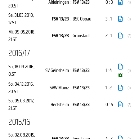
Altleiningen
:
FSV 13/23
0 : 3
(1)
20.ST
Sa, 31.03.2018
,
FSV 13/23
:
BSC Oppau
3 : 1
(1)
17.ST
Mi, 09.05.2018
,
FSV 13/23
:
Grünstadt
2 : 1
(2)
21.ST
2016/17
So, 18.09.2016
,
SV Geinsheim
:
FSV 13/23
1 : 4
(1)
8.ST
(
)
So, 04.12.2016
,
SVW Mainz
:
FSV 13/23
1 : 2
(1)
20.ST
So, 05.03.2017
,
Hectsheim
:
FSV 13/23
0 : 4
(2)
21.ST
2015/16
So, 02.08.2015
,
FSV 13/23
:
Iggelheim
4 : 2
(1)