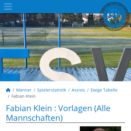
Männer
Spielerstatistik
Assists
Ewige Tabelle
Fabian Klein
Fabian Klein : Vorlagen (Alle
Mannschaften)