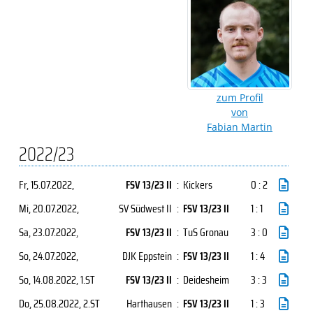
zum Profil
von
Fabian Martin
2022/23
Fr, 15.07.2022
,
FSV 13/23 II
:
Kickers
0 : 2
Mi, 20.07.2022
,
SV Südwest II
:
FSV 13/23 II
1 : 1
Sa, 23.07.2022
,
FSV 13/23 II
:
TuS Gronau
3 : 0
So, 24.07.2022
,
DJK Eppstein
:
FSV 13/23 II
1 : 4
So, 14.08.2022
, 1.ST
FSV 13/23 II
:
Deidesheim
3 : 3
Do, 25.08.2022
, 2.ST
Harthausen
:
FSV 13/23 II
1 : 3