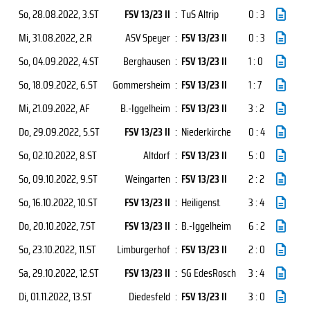
So, 28.08.2022
, 3.ST
FSV 13/23 II
:
TuS Altrip
0 : 3
Mi, 31.08.2022
, 2.R
ASV Speyer
:
FSV 13/23 II
0 : 3
So, 04.09.2022
, 4.ST
Berghausen
:
FSV 13/23 II
1 : 0
So, 18.09.2022
, 6.ST
Gommersheim
:
FSV 13/23 II
1 : 7
Mi, 21.09.2022
, AF
B.-Iggelheim
:
FSV 13/23 II
3 : 2
Do, 29.09.2022
, 5.ST
FSV 13/23 II
:
Niederkirche
0 : 4
So, 02.10.2022
, 8.ST
Altdorf
:
FSV 13/23 II
5 : 0
So, 09.10.2022
, 9.ST
Weingarten
:
FSV 13/23 II
2 : 2
So, 16.10.2022
, 10.ST
FSV 13/23 II
:
Heiligenst.
3 : 4
Do, 20.10.2022
, 7.ST
FSV 13/23 II
:
B.-Iggelheim
6 : 2
So, 23.10.2022
, 11.ST
Limburgerhof
:
FSV 13/23 II
2 : 0
Sa, 29.10.2022
, 12.ST
FSV 13/23 II
:
SG EdesRosch
3 : 4
Di, 01.11.2022
, 13.ST
Diedesfeld
:
FSV 13/23 II
3 : 0