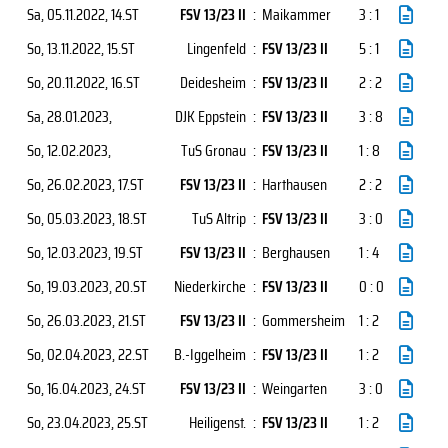
Sa, 05.11.2022
, 14.ST
FSV 13/23 II
:
Maikammer
3 : 1
So, 13.11.2022
, 15.ST
Lingenfeld
:
FSV 13/23 II
5 : 1
So, 20.11.2022
, 16.ST
Deidesheim
:
FSV 13/23 II
2 : 2
Sa, 28.01.2023
,
DJK Eppstein
:
FSV 13/23 II
3 : 8
So, 12.02.2023
,
TuS Gronau
:
FSV 13/23 II
1 : 8
So, 26.02.2023
, 17.ST
FSV 13/23 II
:
Harthausen
2 : 2
So, 05.03.2023
, 18.ST
TuS Altrip
:
FSV 13/23 II
3 : 0
So, 12.03.2023
, 19.ST
FSV 13/23 II
:
Berghausen
1 : 4
So, 19.03.2023
, 20.ST
Niederkirche
:
FSV 13/23 II
0 : 0
So, 26.03.2023
, 21.ST
FSV 13/23 II
:
Gommersheim
1 : 2
So, 02.04.2023
, 22.ST
B.-Iggelheim
:
FSV 13/23 II
1 : 2
So, 16.04.2023
, 24.ST
FSV 13/23 II
:
Weingarten
3 : 0
So, 23.04.2023
, 25.ST
Heiligenst.
:
FSV 13/23 II
1 : 2