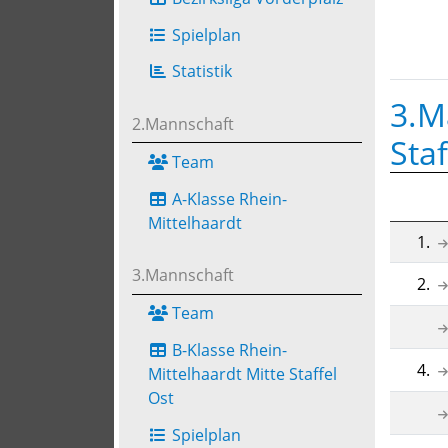
Spielplan
Statistik
3.M
2.Mannschaft
Staf
Team
A-Klasse Rhein-
Mittelhaardt
1.
3.Mannschaft
2.
Team
B-Klasse Rhein-
4.
Mittelhaardt Mitte Staffel
Ost
Spielplan