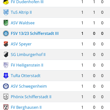
FV Dudenhofen III
1
1
0
TuS Altrip II
1
1
0
ASV Waldsee
1
1
0
FSV 13/23 Schifferstadt III
1
0
0
ASV Speyer
1
0
0
SG Limburgerhof II
1
0
0
FV Heiligenstein II
1
0
0
TuRa Otterstadt
1
0
0
ASV Schwegenheim
1
0
0
Phönix Schifferstadt II
1
0
0
FV Berghausen II
1
0
0