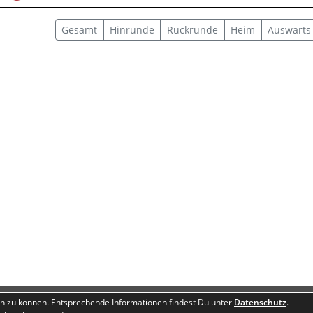
Gesamt
Hin
runde
Rück
runde
Heim
Auswärts
Besucherstatistik
Geburtstage
n zu können. Entsprechende Informationen findest Du unter
Datenschutz
.