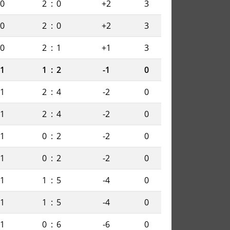
0
2
:
0
+2
3
0
2
:
0
+2
3
0
2
:
1
+1
3
1
1
:
2
-1
0
1
2
:
4
-2
0
1
2
:
4
-2
0
1
0
:
2
-2
0
1
0
:
2
-2
0
1
1
:
5
-4
0
1
1
:
5
-4
0
1
0
:
6
-6
0