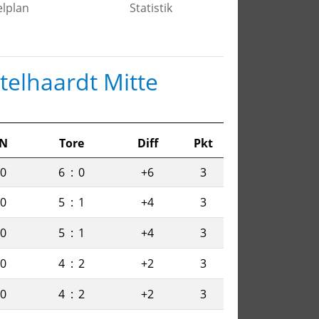
elplan
Statistik
telhaardt Mitte
N
Tore
Diff
Pkt
0
6
:
0
+6
3
0
5
:
1
+4
3
0
5
:
1
+4
3
0
4
:
2
+2
3
0
4
:
2
+2
3