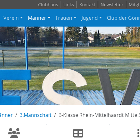
Clubhaus
Links
Kontakt
Newsletter
Mitgl
Verein
Männer
Frauen
Jugend
Club der Gön
änner
3.Mannschaft
B-Klasse Rhein-Mittelhaardt Mitte S