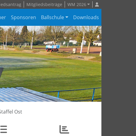
iedsantrag
Mitgliedsbeiträge
WM 2026
ner
Sponsoren
Ballschule
Downloads
taffel Ost