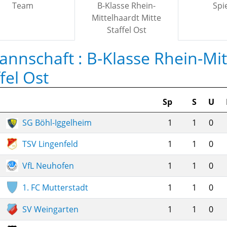
Team
B-Klasse Rhein-
Spi
Mittelhaardt Mitte
Staffel Ost
annschaft :
B-Klasse Rhein-Mit
fel Ost
Sp
S
U
SG Böhl-Iggelheim
1
1
0
TSV Lingenfeld
1
1
0
VfL Neuhofen
1
1
0
1. FC Mutterstadt
1
1
0
SV Weingarten
1
1
0