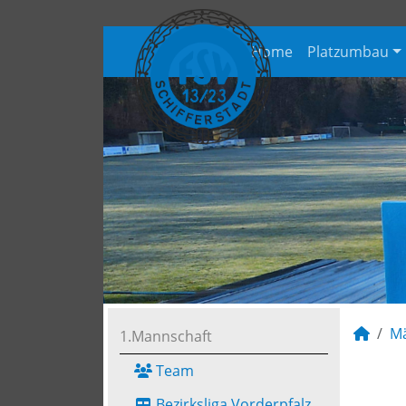
Home
Platzumbau
M
1.Mannschaft
Team
Bezirksliga Vorderpfalz