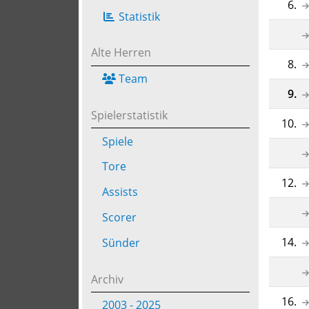
6.
Statistik
Alte Herren
8.
Team
9.
Spielerstatistik
10.
Spiele
Tore
12.
Assists
Scorer
14.
Sünder
Archiv
16.
2003 - 2025