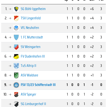
1.
SG Böhl-Iggelheim
1
1
0
0
+6
3
2.
TSV Lingenfeld
1
1
0
0
+4
3
VfL Neuhofen
1
1
0
0
+4
3
4.
1. FC Mutterstadt
1
1
0
0
+2
3
SV Weingarten
1
1
0
0
+2
3
6.
FV Dudenhofen III
1
1
0
0
+2
3
TuS Altrip II
1
1
0
0
+2
3
8.
ASV Waldsee
1
1
0
0
+1
3
9.
FSV 13/23 Schifferstadt III
1
0
0
1
-1
0
10.
ASV Speyer
1
0
0
1
-2
0
SG Limburgerhof II
1
0
0
1
-2
0