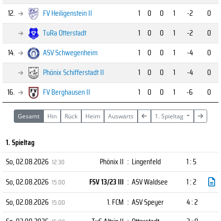
12.
FV Heiligenstein II
1
0
0
1
-2
0
TuRa Otterstadt
1
0
0
1
-2
0
14.
ASV Schwegenheim
1
0
0
1
-4
0
Phönix Schifferstadt II
1
0
0
1
-4
0
16.
FV Berghausen II
1
0
0
1
-6
0
Gesamt
Hin
Rück
Heim
Auswärts
1. Spieltag
1. Spieltag
So, 02.08.2026
Phönix II
:
Lingenfeld
1 : 5
12:30
So, 02.08.2026
FSV 13/23 III
:
ASV Waldsee
1 : 2
15:00
So, 02.08.2026
1. FCM
:
ASV Speyer
4 : 2
15:00