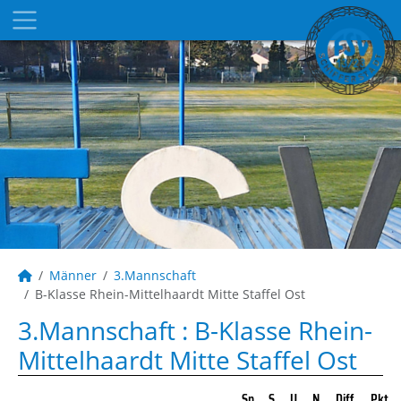
Männer
3.Mannschaft
B-Klasse Rhein-Mittelhaardt Mitte Staffel Ost
3.Mannschaft :
B-Klasse Rhein-
Mittelhaardt Mitte Staffel Ost
Sp
S
U
N
Diff
Pkt