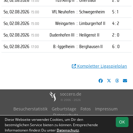
So, 02.08.2026
TuS Altrip II
:
Otterstadt
2 : 0
15:00
So, 02.08.2026
VfL Neuhofen
:
Schwegenheim
5 : 1
15:00
So, 02.08.2026
Weingarten
:
Limburgerhof II
4 : 2
15:00
So, 02.08.2026
Dudenhofen III
:
Heiligenst. II
2 : 0
15:00
So, 02.08.2026
B.-Iggelheim
:
Berghausen II
6 : 0
17:00
Kompletter Ligaspielplan
soccero.de
© 2006 - 2026
Besucherstatistik
Geburtstage
Fotos
Impressum
Datenschutz
Diese Webseite verwendet Cookies, um Dir den
OK
bestmöglichen Service bieten zu können. Entsprechende
Informationen findest Du unter
Datenschutz
.