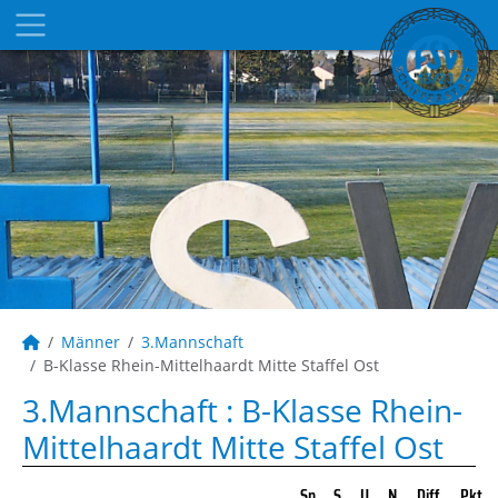
Männer
3.Mannschaft
B-Klasse Rhein-Mittelhaardt Mitte Staffel Ost
3.Mannschaft :
B-Klasse Rhein-
Mittelhaardt Mitte Staffel Ost
Sp
S
U
N
Diff
Pkt