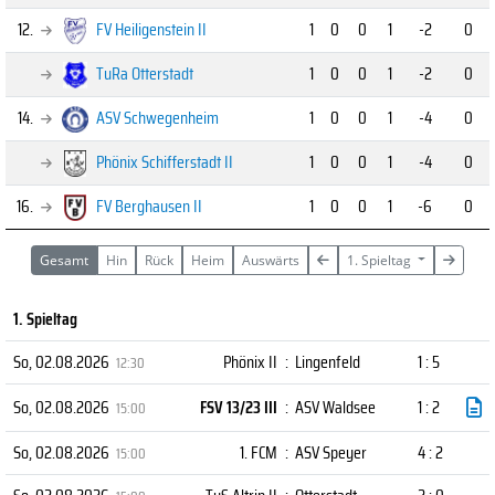
12.
FV Heiligenstein II
1
0
0
1
-2
0
TuRa Otterstadt
1
0
0
1
-2
0
14.
ASV Schwegenheim
1
0
0
1
-4
0
Phönix Schifferstadt II
1
0
0
1
-4
0
16.
FV Berghausen II
1
0
0
1
-6
0
Gesamt
Hin
Rück
Heim
Auswärts
1. Spieltag
1. Spieltag
So, 02.08.2026
Phönix II
:
Lingenfeld
1 : 5
12:30
So, 02.08.2026
FSV 13/23 III
:
ASV Waldsee
1 : 2
15:00
So, 02.08.2026
1. FCM
:
ASV Speyer
4 : 2
15:00