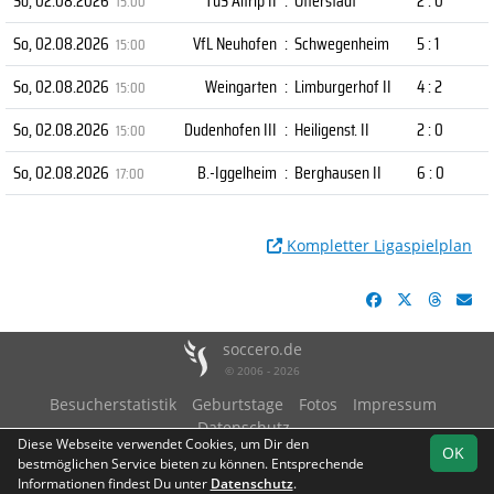
So, 02.08.2026
TuS Altrip II
:
Otterstadt
2 : 0
15:00
So, 02.08.2026
VfL Neuhofen
:
Schwegenheim
5 : 1
15:00
So, 02.08.2026
Weingarten
:
Limburgerhof II
4 : 2
15:00
So, 02.08.2026
Dudenhofen III
:
Heiligenst. II
2 : 0
15:00
So, 02.08.2026
B.-Iggelheim
:
Berghausen II
6 : 0
17:00
Kompletter Ligaspielplan
soccero.de
© 2006 - 2026
Besucherstatistik
Geburtstage
Fotos
Impressum
Datenschutz
Diese Webseite verwendet Cookies, um Dir den
OK
bestmöglichen Service bieten zu können. Entsprechende
Informationen findest Du unter
Datenschutz
.