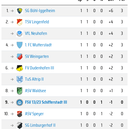
1.
SG Böhl-Iggelheim
1
1
0
0
+6
3
2.
TSV Lingenfeld
1
1
0
0
+4
3
VfL Neuhofen
1
1
0
0
+4
3
4.
1. FC Mutterstadt
1
1
0
0
+2
3
SV Weingarten
1
1
0
0
+2
3
6.
FV Dudenhofen III
1
1
0
0
+2
3
TuS Altrip II
1
1
0
0
+2
3
8.
ASV Waldsee
1
1
0
0
+1
3
9.
FSV 13/23 Schifferstadt III
1
0
0
1
-1
0
10.
ASV Speyer
1
0
0
1
-2
0
SG Limburgerhof II
1
0
0
1
-2
0