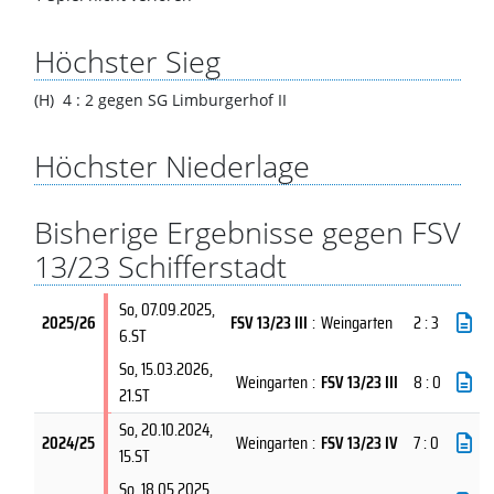
Höchster Sieg
(H) 4 : 2 gegen SG Limburgerhof II
Höchster Niederlage
Bisherige Ergebnisse gegen FSV
13/23 Schifferstadt
So, 07.09.2025
,
2025/26
FSV 13/23 III
:
Weingarten
2 : 3
6.ST
So, 15.03.2026
,
Weingarten
:
FSV 13/23 III
8 : 0
21.ST
So, 20.10.2024
,
2024/25
Weingarten
:
FSV 13/23 IV
7 : 0
15.ST
So, 18.05.2025
,