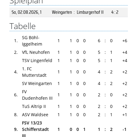
Spielplan
So, 02.08.2026
, 1
Weingarten
:
Limburgerhof II
4 : 2
Tabelle
SG Böhl-
1.
1
1
0
0
6
:
0
+6
Iggelheim
2.
VfL Neuhofen
1
1
0
0
5
:
1
+4
TSV Lingenfeld
1
1
0
0
5
:
1
+4
1. FC
4.
1
1
0
0
4
:
2
+2
Mutterstadt
SV Weingarten
1
1
0
0
4
:
2
+2
FV
6.
1
1
0
0
2
:
0
+2
Dudenhofen III
TuS Altrip II
1
1
0
0
2
:
0
+2
8.
ASV Waldsee
1
1
0
0
2
:
1
+1
FSV 13/23
9.
Schifferstadt
1
0
0
1
1
:
2
-1
III