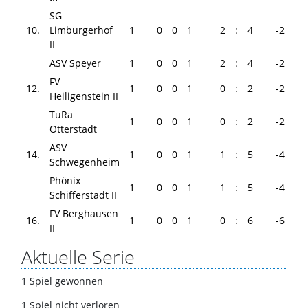
SG
10.
Limburgerhof
1
0
0
1
2
:
4
-2
II
ASV Speyer
1
0
0
1
2
:
4
-2
FV
12.
1
0
0
1
0
:
2
-2
Heiligenstein II
TuRa
1
0
0
1
0
:
2
-2
Otterstadt
ASV
14.
1
0
0
1
1
:
5
-4
Schwegenheim
Phönix
1
0
0
1
1
:
5
-4
Schifferstadt II
FV Berghausen
16.
1
0
0
1
0
:
6
-6
II
Aktuelle Serie
1 Spiel gewonnen
1 Spiel nicht verloren