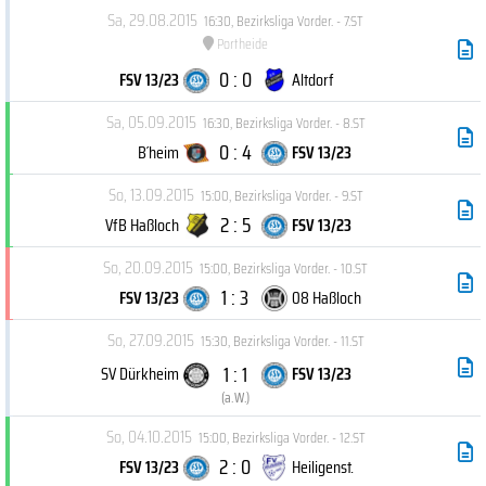
Sa, 29.08.2015
16:30
,
Bezirksliga Vorder. - 7.ST
Portheide
0 : 0
FSV 13/23
Altdorf
Sa, 05.09.2015
16:30
,
Bezirksliga Vorder. - 8.ST
0 : 4
B´heim
FSV 13/23
So, 13.09.2015
15:00
,
Bezirksliga Vorder. - 9.ST
2 : 5
VfB Haßloch
FSV 13/23
So, 20.09.2015
15:00
,
Bezirksliga Vorder. - 10.ST
1 : 3
FSV 13/23
08 Haßloch
So, 27.09.2015
15:30
,
Bezirksliga Vorder. - 11.ST
1 : 1
SV Dürkheim
FSV 13/23
(
a.W.
)
So, 04.10.2015
15:00
,
Bezirksliga Vorder. - 12.ST
2 : 0
FSV 13/23
Heiligenst.