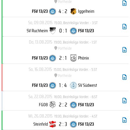
Portheide
4 : 2
FSV 13/23
Iggelheim
So, 09.08.2015
15:00
,
Bezirksliga Vorder. - 3.ST
0 : 1
SV Ruchheim
FSV 13/23
Do, 13.08.2015
19:00
,
Bezirksliga Vorder. - 1.ST
Portheide
2 : 1
FSV 13/23
Phönix
So, 16.08.2015
15:00
,
Bezirksliga Vorder. - 5.ST
Portheide
1 : 4
FSV 13/23
SV Südwest
Sa, 22.08.2015
16:00
,
Bezirksliga Vorder. - 6.ST
2 : 2
FG08
FSV 13/23
Mi, 26.08.2015
19:30
,
Bezirksliga Vorder. - 4.ST
2 : 3
Steinfeld
FSV 13/23