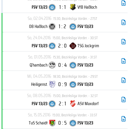
1 : 1
FSV 13/23
VfB Haßloch
Sa, 02.04.2016
15:30
,
Bezirksliga Vorder. - 27.ST
1 : 2
08 Haßloch
FSV 13/23
So, 24.04.2016
15:00
,
Bezirksliga Vorder. - 30.ST
2 : 0
FSV 13/23
TSG Jockgrim
So, 01.05.2016
15:30
,
Bezirksliga Vorder. - 31.ST
0 : 4
Q´hambach
FSV 13/23
Mi, 04.05.2016
18:30
,
Bezirksliga Vorder. - 29.ST
0 : 9
Heiligenst.
FSV 13/23
So, 08.05.2016
15:00
,
Bezirksliga Vorder. - 32.ST
2 : 1
FSV 13/23
ASV Maxdorf
So, 15.05.2016
15:00
,
Bezirksliga Vorder. - 33.ST
0 : 5
TuS Schaidt
FSV 13/23