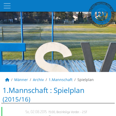
Männer
Archiv
1.Mannschaft
Spielplan
1.Mannschaft :
Spielplan
(2015/16)
So, 02.08.2015
15:00
,
Bezirksliga Vorder. - 2.ST