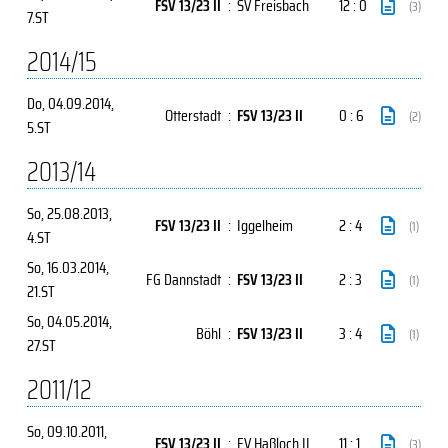
FSV 13/23 II
:
SV Freisbach
12 : 0
(3)
7.ST
2014/15
Do, 04.09.2014
,
Otterstadt
:
FSV 13/23 II
0 : 6
(2)
5.ST
2013/14
So, 25.08.2013
,
FSV 13/23 II
:
Iggelheim
2 : 4
(1)
4.ST
So, 16.03.2014
,
FG Dannstadt
:
FSV 13/23 II
2 : 3
(1)
21.ST
So, 04.05.2014
,
Böhl
:
FSV 13/23 II
3 : 4
(1)
27.ST
2011/12
So, 09.10.2011
,
FSV 13/23 II
:
FV Haßloch II
11 : 1
(3)