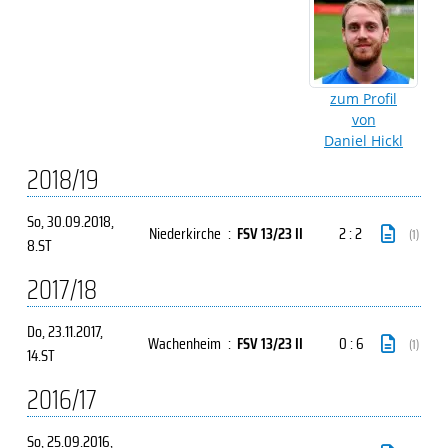
zum Profil
von
Daniel Hickl
2018/19
So, 30.09.2018
,
Niederkirche
:
FSV 13/23 II
2 : 2
(1)
8.ST
2017/18
Do, 23.11.2017
,
Wachenheim
:
FSV 13/23 II
0 : 6
(1)
14.ST
2016/17
So, 25.09.2016
,