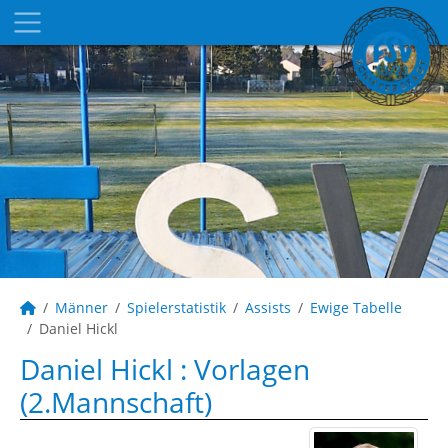
Männer
Spielerstatistik
Assists
Ewige Tabelle
Daniel Hickl
Daniel Hickl : Vorlagen
(2.Mannschaft)